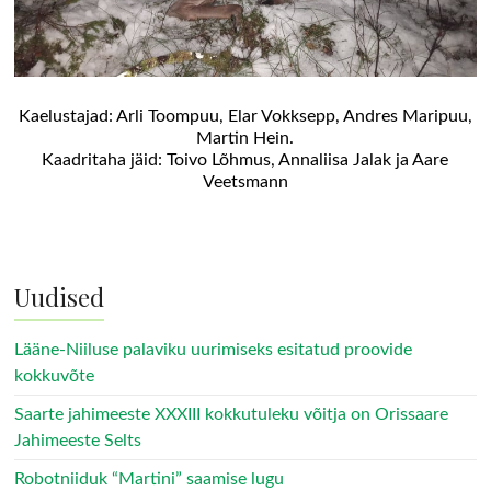
Kaelustajad: Arli Toompuu, Elar Vokksepp, Andres Maripuu,
Martin Hein.
Kaadritaha jäid: Toivo Lõhmus, Annaliisa Jalak ja Aare
Veetsmann
Uudised
Lääne-Niiluse palaviku uurimiseks esitatud proovide
kokkuvõte
Saarte jahimeeste XXXIII kokkutuleku võitja on Orissaare
Jahimeeste Selts
Robotniiduk “Martini” saamise lugu