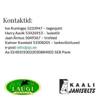
Kontaktid:
Ive Kuningas 5233947 – tegevjuht
Harry Aavik 53426913 – lasketiir
Jaan Ärmus 5049367 – trofeed
Kalmer Kaselaid 53308205 – laskevõistlused
e-post
selts@sjs.ee
Aa EE481010022030884002 SEB Pank