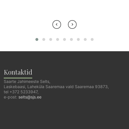
Kontaktid
Saarte Jahimeeste Selts,
Laskebaasi, Laheküla Saaremaa vald Saaremaa 93873,
tel +372 5233947,
e-post:
selts@sjs.ee