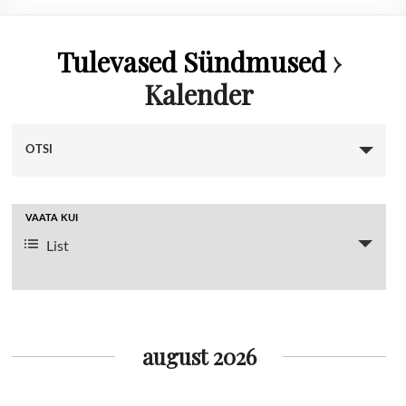
Tulevased Sündmused
›
Kalender
S
OTSI
ü
n
S
VAATA KUI
d
ü
List
m
n
u
d
s
m
e
august 2026
u
d
s