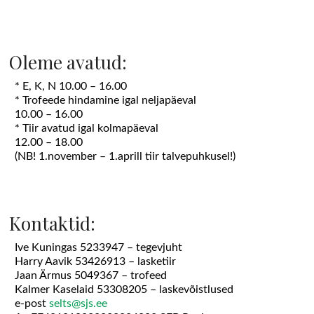
Oleme avatud:
* E, K, N 10.00 – 16.00
* Trofeede hindamine igal neljapäeval
10.00 – 16.00
* Tiir avatud igal kolmapäeval
12.00 – 18.00
(NB! 1.november – 1.aprill tiir talvepuhkusel!)
Kontaktid:
Ive Kuningas 5233947 – tegevjuht
Harry Aavik 53426913 – lasketiir
Jaan Ärmus 5049367 – trofeed
Kalmer Kaselaid 53308205 – laskevõistlused
e-post
selts@sjs.ee