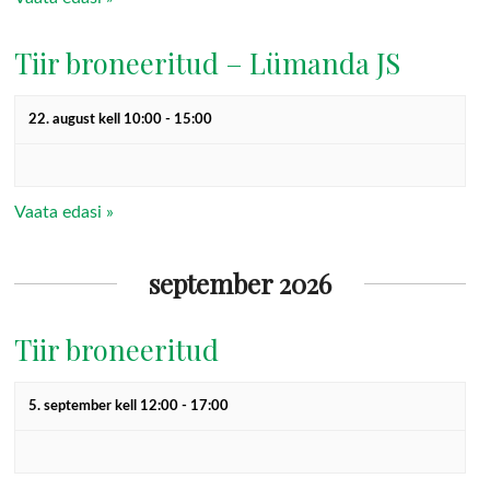
s
n
N
Tiir broneeritud – Lümanda JS
a
v
22. august kell 10:00
-
15:00
i
g
Vaata edasi »
a
t
september 2026
i
o
Tiir broneeritud
n
5. september kell 12:00
-
17:00