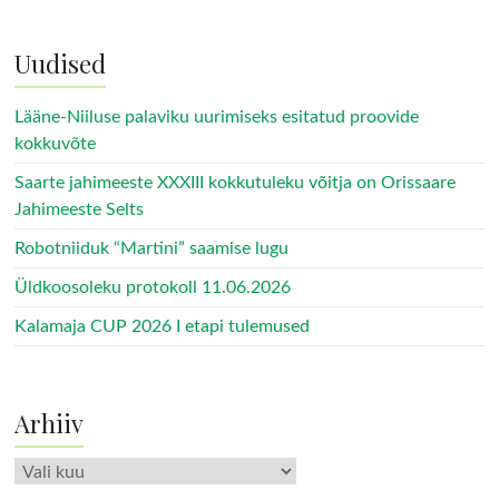
Uudised
Lääne-Niiluse palaviku uurimiseks esitatud proovide
kokkuvõte
Saarte jahimeeste XXXIII kokkutuleku võitja on Orissaare
Jahimeeste Selts
Robotniiduk “Martini” saamise lugu
Üldkoosoleku protokoll 11.06.2026
Kalamaja CUP 2026 I etapi tulemused
Arhiiv
Arhiiv