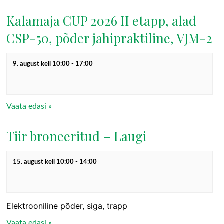
S
V
Kalamaja CUP 2026 II etapp, alad
e
i
CSP-50, põder jahipraktiline, VJM-2
a
e
r
w
9. august kell 10:00
-
17:00
c
s
h
N
a
a
Vaata edasi »
n
v
Tiir broneeritud – Laugi
d
i
g
V
15. august kell 10:00
-
14:00
a
i
t
e
i
w
Elektrooniline põder, siga, trapp
o
Vaata edasi »