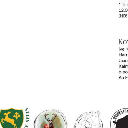
* Ti
12.0
(NB!
Ko
Ive 
Harr
Jaan
Kalm
e-po
Aa 