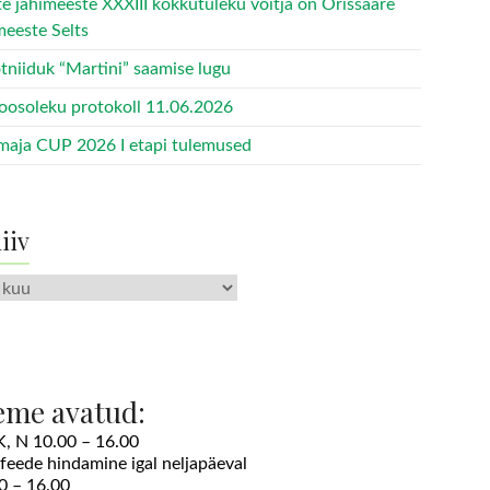
te jahimeeste XXXIII kokkutuleku võitja on Orissaare
meeste Selts
tniiduk “Martini” saamise lugu
oosoleku protokoll 11.06.2026
maja CUP 2026 I etapi tulemused
iiv
v
eme avatud:
 K, N 10.00 – 16.00
ofeede hindamine igal neljapäeval
0 – 16.00