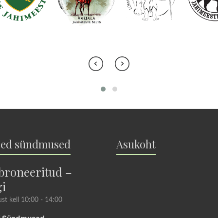
sed sündmused
Asukoht
 broneeritud –
i
st kell 10:00
-
14:00