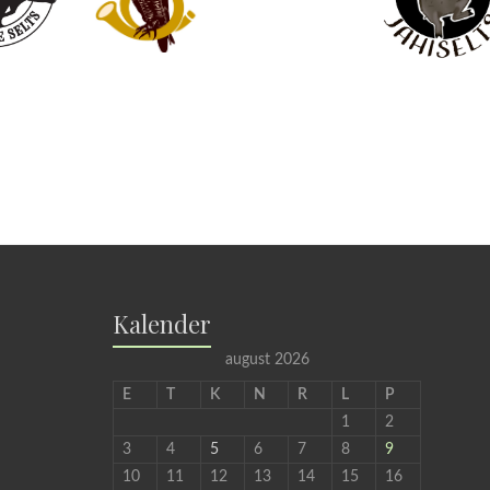
Kalender
august 2026
E
T
K
N
R
L
P
1
2
3
4
5
6
7
8
9
10
11
12
13
14
15
16