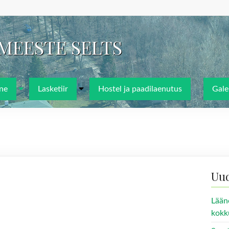
IMEESTE SELTS
ne
Lasketiir
Hostel ja paadilaenutus
Galer
Uu
Lään
kokk