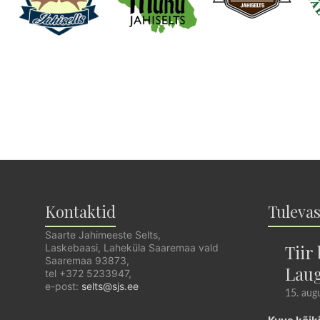
Kontaktid
Tuleva
Saarte Jahimeeste Selts,
Tiir
Laskebaasi, Laheküla Saaremaa vald
Saaremaa 93873,
Laug
tel +372 5233947,
e-post:
selts@sjs.ee
15. augu