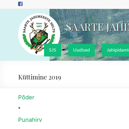
Skip
to
content
SAARTE JAH
SJS
Uudised
Jahipidami
Küttimine 2019
Põder
*
Punahirv