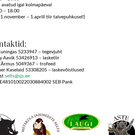
ir avatud igal kolmapäeval
0 – 18.00
 1.november – 1.aprill tiir talvepuhkusel!)
ntaktid:
Kuningas 5233947 – tegevjuht
y Aavik 53426913 – lasketiir
 Ärmus 5049367 – trofeed
er Kaselaid 53308205 – laskevõistlused
st
selts@sjs.ee
EE481010022030884002 SEB Pank