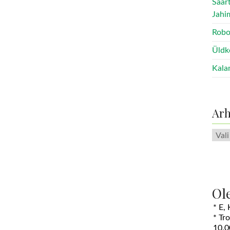
Saar
Jahi
Robo
Üldk
Kala
Arh
Arhii
Ol
* E,
* Tr
10.0