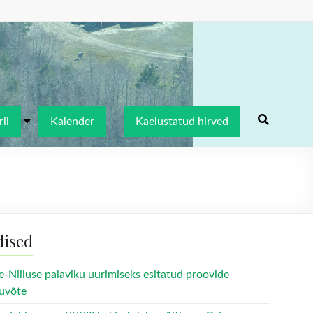
ii
Kalender
Kaelustatud hirved
dised
e-Niiluse palaviku uurimiseks esitatud proovide
uvõte