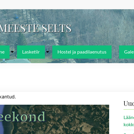
IMEESTE SELTS
ne
Lasketiir
Hostel ja paadilaenutus
Galer
kantud.
Uu
Lään
kokk