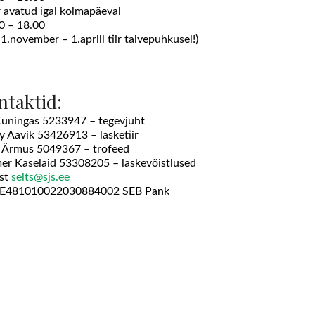
ir avatud igal kolmapäeval
0 – 18.00
 1.november – 1.aprill tiir talvepuhkusel!)
ntaktid:
Kuningas 5233947 – tegevjuht
y Aavik 53426913 – lasketiir
 Ärmus 5049367 – trofeed
er Kaselaid 53308205 – laskevõistlused
st
selts@sjs.ee
EE481010022030884002 SEB Pank