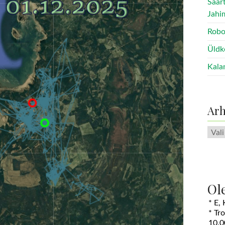
Saar
Jahi
Robo
Üldk
Kala
Arh
Arhii
Ol
* E,
* Tr
10.0