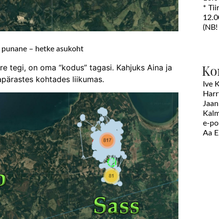
* Ti
12.0
(NB!
, punane – hetke asukoht
Ko
ire tegi, on oma “kodus” tagasi. Kahjuks Aina ja
apärastes kohtades liikumas.
Ive 
Harr
Jaan
Kalm
e-po
Aa 