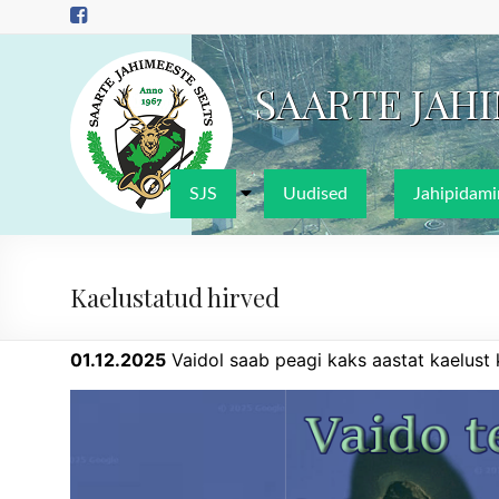
Skip
to
content
SAARTE JAH
SJS
Uudised
Jahipidami
Kaelustatud hirved
01.12.2025
Vaidol saab peagi kaks aastat kaelust 