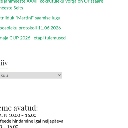
te jahimeeste XXXIII kokkutuleku võitja on Orissaare
meeste Selts
tniiduk “Martini” saamise lugu
oosoleku protokoll 11.06.2026
maja CUP 2026 I etapi tulemused
iiv
v
eme avatud:
 K, N 10.00 – 16.00
ofeede hindamine igal neljapäeval
0 – 16.00