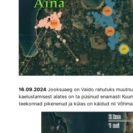
16.09.2024
Jooksuaeg on Vaido rahutuks muutnud.
kaelustamisest alates on ta püsinud enamasti Kuumi 
teekonnad pikenenud ja külas on käidud nii Võhma k