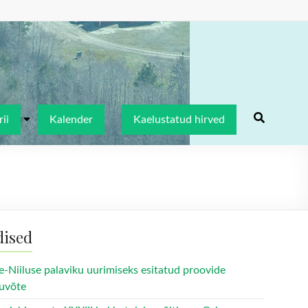
ii
Kalender
Kaelustatud hirved
dised
e-Niiluse palaviku uurimiseks esitatud proovide
uvõte