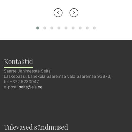
Kontaktid
Saarte Jahimeeste Selts,
Laskebaasi, Laheküla Saaremaa vald Saaremaa 93873,
tel +372 5233947,
e-post:
selts@sjs.ee
Tulevased sündmused