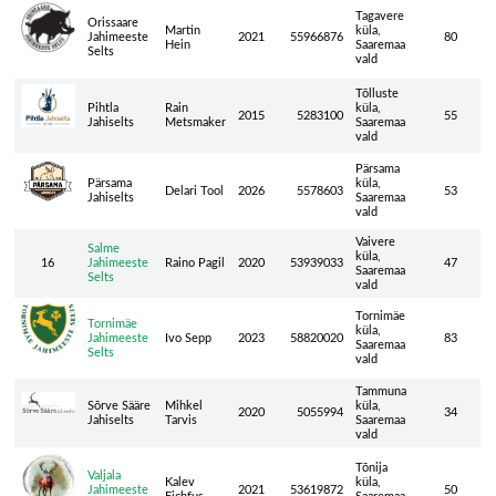
Tagavere
Orissaare
Martin
küla,
Jahimeeste
2021
55966876
80
Hein
Saaremaa
Selts
vald
Tõlluste
Pihtla
Rain
küla,
2015
5283100
55
Jahiselts
Metsmaker
Saaremaa
vald
Pärsama
Pärsama
küla,
Delari Tool
2026
5578603
53
Jahiselts
Saaremaa
vald
Vaivere
Salme
küla,
16
Jahimeeste
Raino Pagil
2020
53939033
47
Saaremaa
Selts
vald
Tornimäe
Tornimäe
küla,
Jahimeeste
Ivo Sepp
2023
58820020
83
Saaremaa
Selts
vald
Tammuna
Sõrve Sääre
Mihkel
küla,
2020
5055994
34
Jahiselts
Tarvis
Saaremaa
vald
Tõnija
Valjala
Kalev
küla,
Jahimeeste
2021
53619872
50