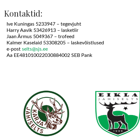
Kontaktid:
Ive Kuningas 5233947 – tegevjuht
Harry Aavik 53426913 – lasketiir
Jaan Ärmus 5049367 – trofeed
Kalmer Kaselaid 53308205 – laskevõistlused
e-post
selts@sjs.ee
Aa EE481010022030884002 SEB Pank