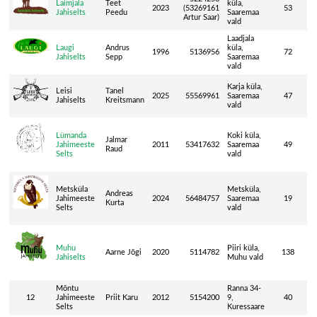
Laimjala
Teet
küla,
2023
(53269161
53
Jahiselts
Peedu
Saaremaa
Artur Saar)
vald
Laadjala
Laugi
Andrus
küla,
1996
5136956
72
Jahiselts
Sepp
Saaremaa
vald
Karja küla,
Leisi
Tanel
2025
55569961
Saaremaa
47
Jahiselts
Kreitsmann
vald
Lümanda
Koki küla,
Jalmar
Jahimeeste
2011
53417632
Saaremaa
49
Raud
Selts
vald
Metsküla
Metsküla,
Andreas
Jahimeeste
2024
56484757
Saaremaa
19
Kurta
Selts
vald
Muhu
Piiri küla,
Aarne Jõgi
2020
5114782
138
Jahiselts
Muhu vald
Mõntu
Ranna 34-
12
Jahimeeste
Priit Karu
2012
5154200
9,
40
Selts
Kuressaare