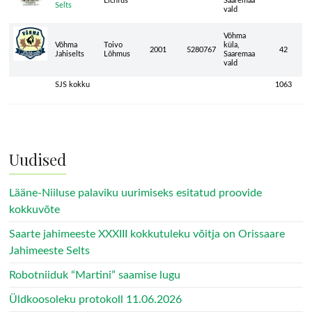
Eichfus
Saaremaa
Selts
vald
Võhma
Võhma
Toivo
küla,
2001
5280767
42
Jahiselts
Lõhmus
Saaremaa
vald
SJS kokku
1063
Uudised
Lääne-Niiluse palaviku uurimiseks esitatud proovide
kokkuvõte
Saarte jahimeeste XXXIII kokkutuleku võitja on Orissaare
Jahimeeste Selts
Robotniiduk “Martini” saamise lugu
Üldkoosoleku protokoll 11.06.2026