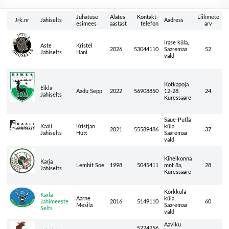
Juhatuse
Alates
Kontakt-
Liikmete
Jrk.nr
Jahiselts
Aadress
esimees
aastast
telefon
arv
Irase küla,
Aste
Kristel
2026
53044110
Saaremaa
52
Jahiselts
Hani
vald
Kotkapoja
Eikla
Aadu Sepp
2022
56908850
12-28,
24
Jahiselts
Kuressaare
Saue-Putla
Kaali
Kristjan
küla,
2021
55589486
37
Jahiselts
Hütt
Saaremaa
vald
Kihelkonna
Karja
Lembit Soe
1998
5045411
mnt 8a,
28
Jahiselts
Kuressaare
Kõrkküla
Kärla
Aarne
küla,
Jahimeeste
2016
5149110
60
Mesila
Saaremaa
Selts
vald
Aaviku
5224256