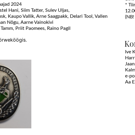
aajad 2024
* Ti
tel Hani, Siim Tatter, Sulev Uljas,
12.0
k, Kaupo Vallik, Arne Saagpakk, Delari Tool, Vallen
(NB!
Jaan Nõgu, Aarne Vainokivi
 Tamm, Priit Paomees, Raino Pagil
örweköögis.
Ko
Ive 
Harr
Jaan
Kalm
e-po
Aa 