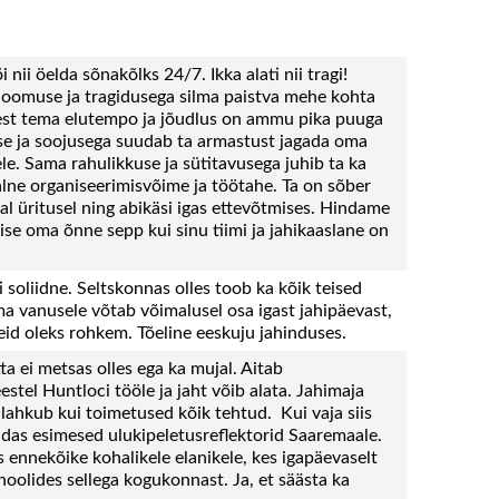
 nii öelda sõnakõlks 24/7. Ikka alati nii tragi!
loomuse ja tragidusega silma paistva mehe kohta
 sest tema elutempo ja jõudlus on ammu pika puuga
se ja soojusega suudab ta armastust jagada oma
ele. Sama rahulikkuse ja sütitavusega juhib ta ka
aalne organiseerimisvõime ja töötahe. Ta on sõber
al üritusel ning abikäsi igas ettevõtmises. Hindame
ise oma õnne sepp kui sinu tiimi ja jahikaaslane on
i soliidne. Seltskonnas olles toob ka kõik teised
a vanusele võtab võimalusel osa igast jahipäevast,
liseid oleks rohkem. Tõeline eeskuju jahinduses.
ta ei metsas olles ega ka mujal. Aitab
stel Huntloci tööle ja jaht võib alata. Jahimaja
 lahkub kui toimetused kõik tehtud. Kui vaja siis
aldas esimesed ulukipeletusreflektorid Saaremaale.
 ennekõike kohalikele elanikele, kes igapäevaselt
 hoolides sellega kogukonnast. Ja, et säästa ka