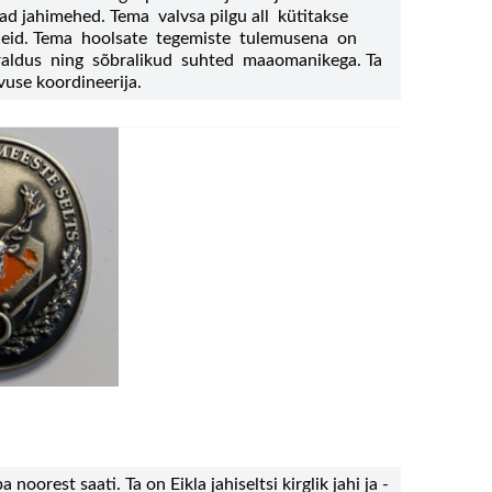
d jahimehed. Tema valvsa pilgu all kütitakse
ndeid. Tema hoolsate tegemiste tulemusena on
rraldus ning sõbralikud suhted maaomanikega. Ta
vuse koordineerija.
noorest saati. Ta on Eikla jahiseltsi kirglik jahi ja -