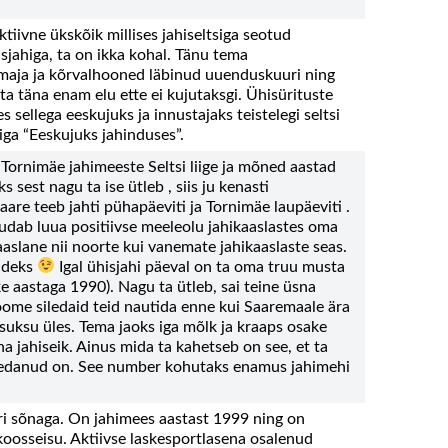
tiivne ükskõik millises jahiseltsiga seotud
sjahiga, ta on ikka kohal. Tänu tema
imaja ja kõrvalhooned läbinud uuenduskuuri ning
a täna enam elu ette ei kujutaksgi. Ühisürituste
s sellega eeskujuks ja innustajaks teistelegi seltsi
ga “Eeskujuks jahinduses”.
 Tornimäe jahimeeste Seltsi liige ja mõned aastad
 sest nagu ta ise ütleb , siis ju kenasti
are teeb jahti pühapäeviti ja Tornimäe laupäeviti .
udab luua positiivse meeleolu jahikaaslastes oma
slane nii noorte kui vanemate jahikaaslaste seas.
vadeks
Igal ühisjahi päeval on ta oma truu musta
e aastaga 1990). Nagu ta ütleb, sai teine üsna
oome siledaid teid nautida enne kui Saaremaale ära
 suksu üles. Tema jaoks iga mõlk ja kraaps osake
a jahiseik. Ainus mida ta kahetseb on see, et ta
a vedanud on. See number kohutaks enamus jahimehi
ri sõnaga. On jahimees aastast 1999 ning on
oosseisu. Aktiivse laskesportlasena osalenud