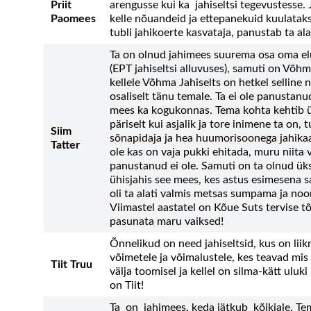
Priit
arengusse kui ka jahiseltsi tegevustesse.
Paomees
kelle nõuandeid ja ettepanekuid kuulatakse
tubli jahikoerte kasvataja, panustab ta ala
Ta on olnud jahimees suurema osa oma el
(EPT jahiseltsi alluvuses), samuti on Võhm
kellele Võhma Jahiselts on hetkel selline 
osaliselt tänu temale. Ta ei ole panustanu
mees ka kogukonnas. Tema kohta kehtib ütl
päriselt kui asjalik ja tore inimene ta on,
Siim
sõnapidaja ja hea huumorisoonega jahikaasl
Tatter
ole kas on vaja pukki ehitada, muru niita v
panustanud ei ole. Samuti on ta olnud üks 
ühisjahis see mees, kes astus esimesena s
oli ta alati valmis metsas sumpama ja noort
Viimastel aastatel on Kõue Suts tervise 
pasunata maru vaiksed!
Õnnelikud on need jahiseltsid, kus on li
võimetele ja võimalustele, kes teavad mis
Tiit Truu
välja toomisel ja kellel on silma-kätt uluki
on Tiit!
Ta on jahimees, keda jätkub kõikjale. T