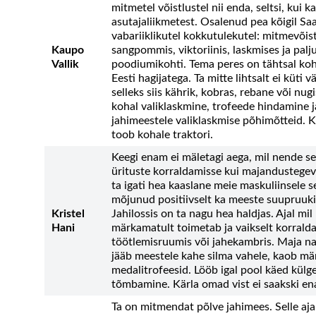
mitmetel võistlustel nii enda, seltsi, kui
asutajaliikmetest. Osalenud pea kõigil S
vabariiklikutel kokkutulekutel: mitmevõist
Kaupo
sangpommis, viktoriinis, laskmises ja pal
Vallik
poodiumikohti. Tema peres on tähtsal kohal
Eesti hagijatega. Ta mitte lihtsalt ei küti
selleks siis kährik, kobras, rebane või nug
kohal valiklaskmine, trofeede hindamine j
jahimeestele valiklaskmise põhimõtteid. Ku
toob kohale traktori.
Keegi enam ei mäletagi aega, mil nende selt
ürituste korraldamisse kui majandustegev
ta igati hea kaaslane meie maskuliinsele 
mõjunud positiivselt ka meeste suupruuki
Kristel
Jahilossis on ta nagu hea haldjas. Ajal mi
Hani
märkamatult toimetab ja vaikselt korralda
töötlemisruumis või jahekambris. Maja nag
jääb meestele kahe silma vahele, kaob mä
medalitrofeesid. Lööb igal pool käed külg
tõmbamine. Kärla omad vist ei saakski en
Ta on mitmendat põlve jahimees. Selle aj