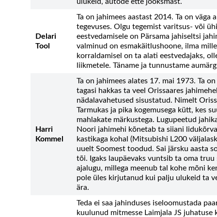
ulukeid, autode ette jooksmast.
Ta on jahimees aastast 2014. Ta on väga ak
tegevuses. Olgu tegemist varitsus- või ühi
Delari
eestvedamisele on Pärsama jahiseltsi jah
Tool
valminud on esmakäitlushoone, ilma millet
korraldamisel on ta alati eestvedajaks, olle
liikmetele. Täname ja tunnustame aumärgi
Ta on jahimees alates 17. mai 1973. Ta on
tagasi hakkas ta veel Orissaares jahimeheks
nädalavahetused sisustatud. Nimelt Orissa
Tarmukas ja pika kogemusega kütt, kes su
mahlakate märkustega. Lugupeetud jahikaa
Harri
Noori jahimehi kõnetab ta siiani lidukõr
Kommel
kastikaga kohal (Mitsubishi L200 väljalask
uuelt Soomest toodud. Sai järsku aasta s
tõi. Igaks laupäevaks vuntsib ta oma truu
ajalugu, millega meenub tal kohe mõni ken
pole üles kirjutanud kui palju ulukeid t
ära.
Teda ei saa jahinduses iseloomustada paa
kuulunud mitmesse Laimjala JS juhatuse k