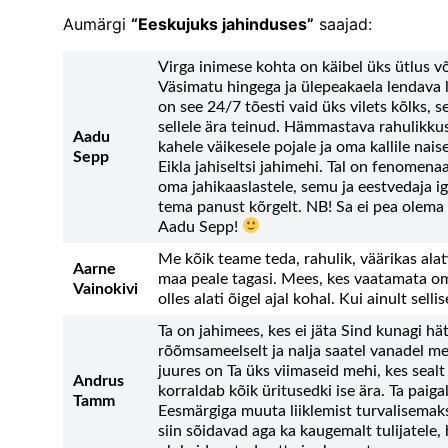
Aumärgi
“Eeskujuks jahinduses”
saajad:
Virga inimese kohta on käibel üks ütlus või
Väsimatu hingega ja ülepeakaela lendava 
on see 24/7 tõesti vaid üks vilets kõlks,
sellele ära teinud. Hämmastava rahulikku
Aadu
kahele väikesele pojale ja oma kallile nais
Sepp
Eikla jahiseltsi jahimehi. Tal on fenomen
oma jahikaaslastele, semu ja eestvedaja ig
tema panust kõrgelt. NB! Sa ei pea olema 
Aadu Sepp!
Me kõik teame teda, rahulik, väärikas alat
Aarne
maa peale tagasi. Mees, kes vaatamata om
Vainokivi
olles alati õigel ajal kohal. Kui ainult sel
Ta on jahimees, kes ei jäta Sind kunagi hät
rõõmsameelselt ja nalja saatel vanadel mee
juures on Ta üks viimaseid mehi, kes sealt
Andrus
korraldab kõik üritusedki ise ära. Ta paig
Tamm
Eesmärgiga muuta liiklemist turvalisemaks
siin sõidavad aga ka kaugemalt tulijatele,