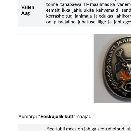
toime tänapäeva IT- maailmas ka vanema
Vallen
esmalt ikka jahiulukite kehvemaid ise
Aug
korrashoitud jahimaja ja edukas jahiko
on pikaajaline juhatuse liige ja jahitege
Aumärgi
“Eeskujulik kütt”
saajad:
See tubli mees on jahiga seotud olnud juba 