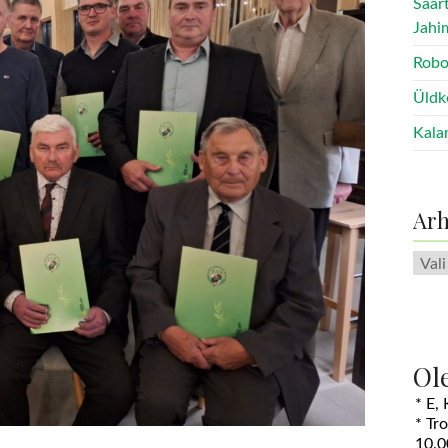
Saar
Jahi
Robo
Üldk
Kala
Arh
Arhii
Ol
* E,
* Tr
10.0