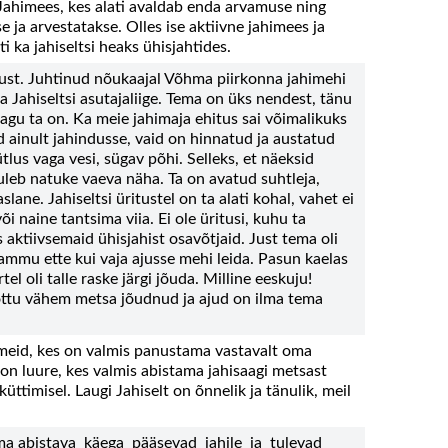
 Jahimees, kes alati avaldab enda arvamuse ning
 ja arvestatakse. Olles ise aktiivne jahimees ja
ti ka jahiseltsi heaks ühisjahtides.
ust. Juhtinud nõukaajal Võhma piirkonna jahimehi
a Jahiseltsi asutajaliige. Tema on üks nendest, tänu
nagu ta on. Ka meie jahimaja ehitus sai võimalikuks
d ainult jahindusse, vaid on hinnatud ja austatud
us vaga vesi, sügav põhi. Selleks, et näeksid
 tuleb natuke vaeva näha. Ta on avatud suhtleja,
ane. Jahiseltsi üritustel on ta alati kohal, vahet ei
õi naine tantsima viia. Ei ole üritusi, kuhu ta
aktiivsemaid ühisjahist osavõtjaid. Just tema oli
ammu ette kui vaja ajusse mehi leida. Pasun kaelas
el oli talle raske järgi jõuda. Milline eeskuju!
tõttu vähem metsa jõudnud ja ajud on ilma tema
ikmeid, kes on valmis panustama vastavalt oma
 on luure, kes valmis abistama jahisaagi metsast
 küttimisel. Laugi Jahiselt on õnnelik ja tänulik, meil
ema abistava käega pääsevad jahile ja tulevad