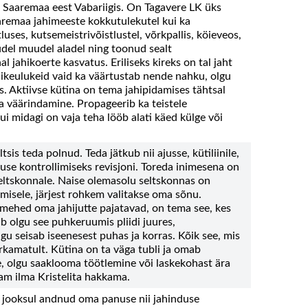
 ka Saaremaa eest Vabariigis. On Tagavere LK üks
aaremaa jahimeeste kokkutulekutel kui ka
luses, kutsemeistrivõistlustel, võrkpallis, köieveos,
judel muudel aladel ning toonud sealt
 jahikoerte kasvatus. Eriliseks kireks on tal jaht
 väikeulukeid vaid ka väärtustab nende nahku, olgu
is. Aktiivse kütina on tema jahipidamises tähtsal
a väärindamine. Propageerib ka teistele
i midagi on vaja teha lööb alati käed külge või
sis teda polnud. Teda jätkub nii ajusse, kütiliinile,
use kontrollimiseks revisjoni. Toreda inimesena on
seltskonnale. Naise olemasolu seltskonnas on
misele, järjest rohkem valitakse oma sõnu.
l mehed oma jahijutte pajatavad, on tema see, kes
b olgu see puhkeruumis pliidi juures,
u seisab iseenesest puhas ja korras. Kõik see, mis
rkamatult. Kütina on ta väga tubli ja omab
e, olgu saaklooma töötlemine või laskekohast ära
am ilma Kristelita hakkama.
a jooksul andnud oma panuse nii jahinduse