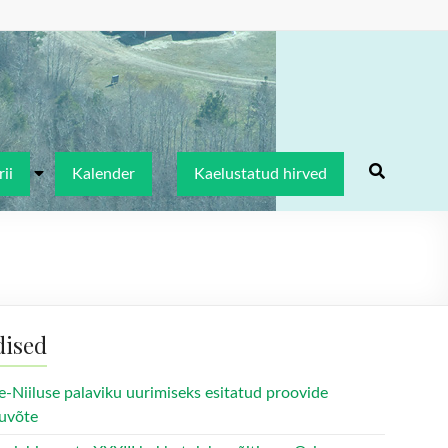
ii
Kalender
Kaelustatud hirved
dised
e-Niiluse palaviku uurimiseks esitatud proovide
uvõte