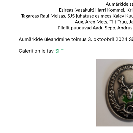
Aumärkide s
Esireas (vasakult) Harri Kommel, Kris
Tagareas Raul Melsas, SJS juhatuse esimees Kalev Kuus
Aug, Aren Mets, Tiit Truu, 
Pildilt puuduvad Aadu Sepp, Andrus
Aumärkide üleandmine toimus 3. oktoobril 2024 S
Galerii on leitav
SIIT