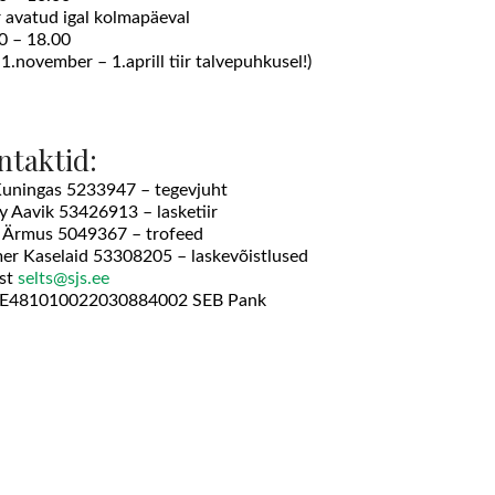
ir avatud igal kolmapäeval
0 – 18.00
 1.november – 1.aprill tiir talvepuhkusel!)
ntaktid:
Kuningas 5233947 – tegevjuht
y Aavik 53426913 – lasketiir
 Ärmus 5049367 – trofeed
er Kaselaid 53308205 – laskevõistlused
st
selts@sjs.ee
EE481010022030884002 SEB Pank