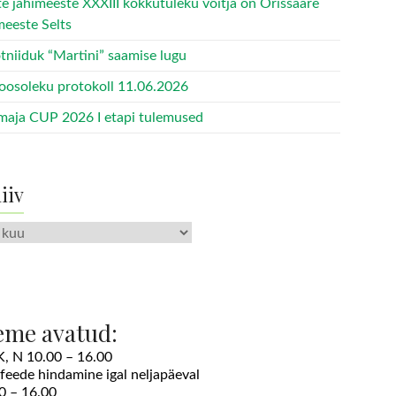
te jahimeeste XXXIII kokkutuleku võitja on Orissaare
meeste Selts
tniiduk “Martini” saamise lugu
oosoleku protokoll 11.06.2026
maja CUP 2026 I etapi tulemused
iiv
v
eme avatud:
 K, N 10.00 – 16.00
ofeede hindamine igal neljapäeval
0 – 16.00