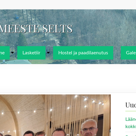
IMEESTE SELTS
ne
Lasketiir
Hostel ja paadilaenutus
Galer
Uu
Lään
kokk