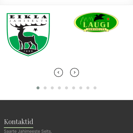
Kontaktid
Saarte Jahimeeste Selts,