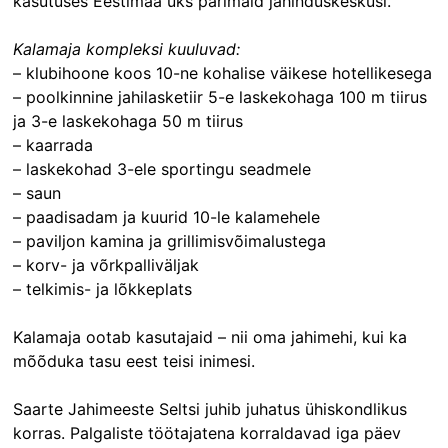
käsutuses Eestimaa üks parimaid jahinduskeskusi.
Kalamaja kompleksi kuuluvad:
– klubihoone koos 10-ne kohalise väikese hotellikesega
– poolkinnine jahilasketiir 5-e laskekohaga 100 m tiirus
ja 3-e laskekohaga 50 m tiirus
– kaarrada
– laskekohad 3-ele sportingu seadmele
– saun
– paadisadam ja kuurid 10-le kalamehele
– paviljon kamina ja grillimisvõimalustega
– korv- ja võrkpalliväljak
– telkimis- ja lõkkeplats
Kalamaja ootab kasutajaid – nii oma jahimehi, kui ka
mõõduka tasu eest teisi inimesi.
Saarte Jahimeeste Seltsi juhib juhatus ühiskondlikus
korras. Palgaliste töötajatena korraldavad iga päev