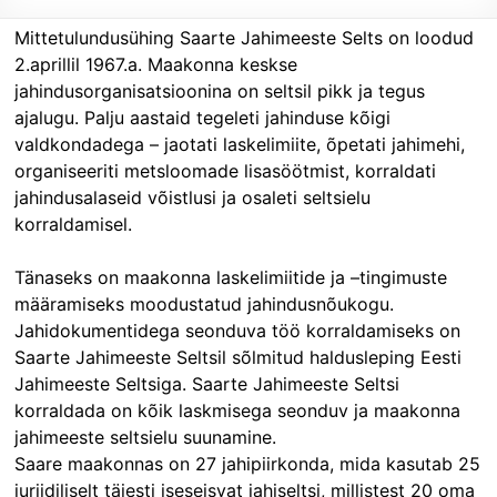
Mittetulundusühing Saarte Jahimeeste Selts on loodud
2.aprillil 1967.a. Maakonna keskse
jahindusorganisatsioonina on seltsil pikk ja tegus
ajalugu. Palju aastaid tegeleti jahinduse kõigi
valdkondadega – jaotati laskelimiite, õpetati jahimehi,
organiseeriti metsloomade lisasöötmist, korraldati
jahindusalaseid võistlusi ja osaleti seltsielu
korraldamisel.
Tänaseks on maakonna laskelimiitide ja –tingimuste
määramiseks moodustatud jahindusnõukogu.
Jahidokumentidega seonduva töö korraldamiseks on
Saarte Jahimeeste Seltsil sõlmitud haldusleping Eesti
Jahimeeste Seltsiga. Saarte Jahimeeste Seltsi
korraldada on kõik laskmisega seonduv ja maakonna
jahimeeste seltsielu suunamine.
Saare maakonnas on 27 jahipiirkonda, mida kasutab 25
juriidiliselt täiesti iseseisvat jahiseltsi, millistest 20 oma