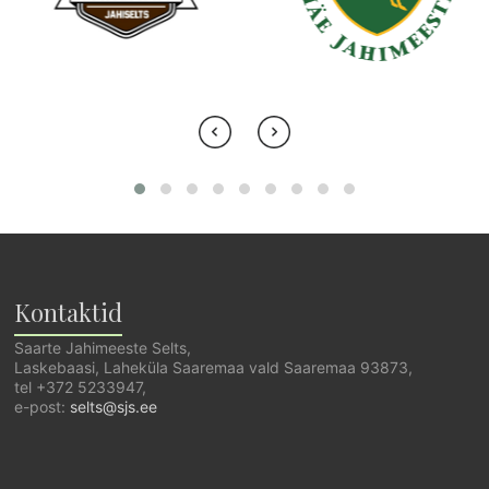
Kontaktid
Saarte Jahimeeste Selts,
Laskebaasi, Laheküla Saaremaa vald Saaremaa 93873,
tel +372 5233947,
e-post:
selts@sjs.ee