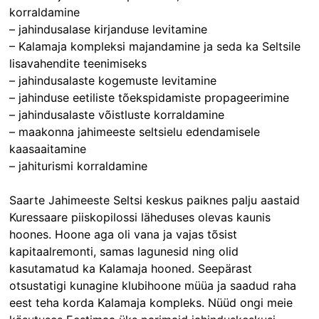
korraldamine
– jahindusalase kirjanduse levitamine
– Kalamaja kompleksi majandamine ja seda ka Seltsile
lisavahendite teenimiseks
– jahindusalaste kogemuste levitamine
– jahinduse eetiliste tõekspidamiste propageerimine
– jahindusalaste võistluste korraldamine
– maakonna jahimeeste seltsielu edendamisele
kaasaaitamine
– jahiturismi korraldamine
Saarte Jahimeeste Seltsi keskus paiknes palju aastaid
Kuressaare piiskopilossi läheduses olevas kaunis
hoones. Hoone aga oli vana ja vajas tõsist
kapitaalremonti, samas lagunesid ning olid
kasutamatud ka Kalamaja hooned. Seepärast
otsustatigi kunagine klubihoone müüa ja saadud raha
eest teha korda Kalamaja kompleks. Nüüd ongi meie