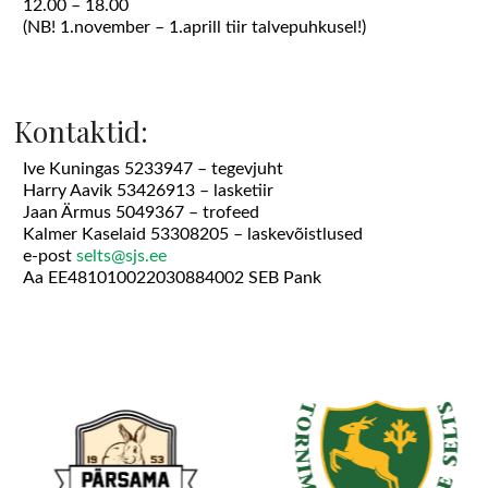
12.00 – 18.00
(NB! 1.november – 1.aprill tiir talvepuhkusel!)
Kontaktid:
Ive Kuningas 5233947 – tegevjuht
Harry Aavik 53426913 – lasketiir
Jaan Ärmus 5049367 – trofeed
Kalmer Kaselaid 53308205 – laskevõistlused
e-post
selts@sjs.ee
Aa EE481010022030884002 SEB Pank