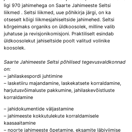
ligi 970 jahimehega on Saarte Jahimeeste Seltsi
liikmed . Seltsi liikmed, uue põhikirja järgi, on ka
otseselt kõigi liikmesjahiseltside jahimehed. Seltsi
kõrgeimaks organiks on üldkoosolek, milline valib
juhatuse ja revisjonikomisjoni. Praktiliselt esindab
üldkoosolekut jahiseltside poolt valitud volinike
koosolek.
Saarte Jahimeeste Seltsi põhilised tegevusvaldkonnad
on:
– jahilaskespordi juhtimine
– lasketiiru majandamine, laskekatsete korraldamine,
harjutusvõimaluste pakkumine, jahilaskevõistluste
korraldamine
– jahidokumentide väljastamine
– jahimeeste kokkutulekute korraldamisele
kaasaaitamine
– noorte jahimeeste õpetamine, eksamite läbiviimise