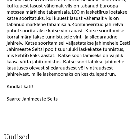
kui kuuest lasust vähemalt viis on tabanud Euroopa
metssea märklehe tabamisala.100 m lasketiirus loetakse
katse sooritatuks, kui kuuest lasust vähemalt viis on
tabanud märklehe tabamisala.Kombineeritud jahirelva
puhul sooritatakse katse vintrauast. Katse sooritamise
korral märgitakse tunnistusele vint- ja siledaraudne
jahirelv. Katse sooritamisel väljastatakse jahimehele Eesti
Jahimeeste Seltsi poolt suuruluki laskekatse tunnistus,
mis kehtib kaks aastat. Katse sooritamiseks on vajalik
kaasa võtta jahitunnistus. Katse sooritatakse jahimehe
kasutuses olevast siledaraudsest või vintraudsest
jahirelvast, mille laskemoonaks on kesktulepadrun.
Kindlat kätt!
Saarte Jahimeeste Selts
Uudised