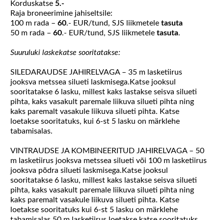
Korduskatse
5.-
Raja broneerimine jahiseltsile:
100 m rada –
60
.- EUR/tund, SJS liikmetele
tasuta
50 m rada –
60
.- EUR/tund, SJS liikmetele
tasuta
.
Suuruluki laskekatse sooritatakse:
SILEDARAUDSE JAHIRELVAGA – 35 m lasketiirus
jooksva metssea silueti laskmisega.Katse jooksul
sooritatakse 6 lasku, millest kaks lastakse seisva silueti
pihta, kaks vasakult paremale liikuva silueti pihta ning
kaks paremalt vasakule liikuva silueti pihta. Katse
loetakse sooritatuks, kui 6-st 5 lasku on märklehe
tabamisalas.
VINTRAUDSE JA KOMBINEERITUD JAHIRELVAGA – 50
m lasketiirus jooksva metssea silueti või 100 m lasketiirus
jooksva põdra silueti laskmisega.Katse jooksul
sooritatakse 6 lasku, millest kaks lastakse seisva silueti
pihta, kaks vasakult paremale liikuva silueti pihta ning
kaks paremalt vasakule liikuva silueti pihta. Katse
loetakse sooritatuks kui 6-st 5 lasku on märklehe
tabamisalas.50 m lasketiirus loetakse katse sooritatuks,