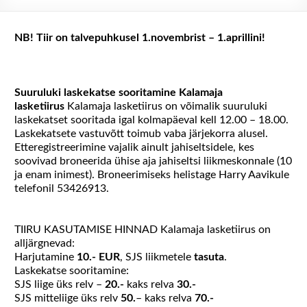
NB! Tiir on talvepuhkusel 1.novembrist – 1.aprillini!
Suuruluki laskekatse sooritamine Kalamaja
lasketiirus
Kalamaja lasketiirus on võimalik suuruluki
laskekatset sooritada igal kolmapäeval kell 12.00 – 18.00.
Laskekatsete vastuvõtt toimub vaba järjekorra alusel.
Etteregistreerimine vajalik ainult jahiseltsidele, kes
soovivad broneerida ühise aja jahiseltsi liikmeskonnale (10
ja enam inimest). Broneerimiseks helistage Harry Aavikule
telefonil 53426913.
TIIRU KASUTAMISE HINNAD Kalamaja lasketiirus on
alljärgnevad:
Harjutamine
10.- EUR
, SJS liikmetele
tasuta
.
Laskekatse sooritamine:
SJS liige üks relv –
20.-
kaks relva
30.-
SJS mitteliige üks relv
50.
– kaks relva
70.-