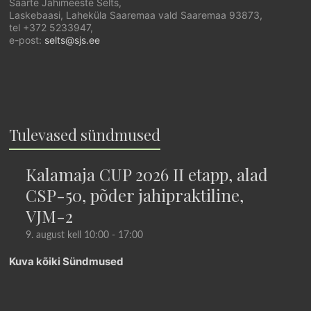
Saarte Jahimeeste Selts,
Laskebaasi, Laheküla Saaremaa vald Saaremaa 93873,
tel +372 5233947,
e-post:
selts@sjs.ee
Tulevased sündmused
Kalamaja CUP 2026 II etapp, alad
CSP-50, põder jahipraktiline,
VJM-2
9. august kell 10:00
-
17:00
Kuva kõiki Sündmused