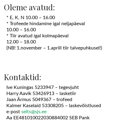
Oleme avatud:
* E, K, N 10.00 – 16.00
* Trofeede hindamine igal neljapäeval
10.00 – 16.00
* Tiir avatud igal kolmapäeval
12.00 – 18.00
(NB! 1.november – 1.aprill tiir talvepuhkusel!)
Kontaktid:
Ive Kuningas 5233947 – tegevjuht
Harry Aavik 53426913 – lasketiir
Jaan Ärmus 5049367 – trofeed
Kalmer Kaselaid 53308205 – laskevõistlused
e-post
selts@sjs.ee
Aa EE481010022030884002 SEB Pank