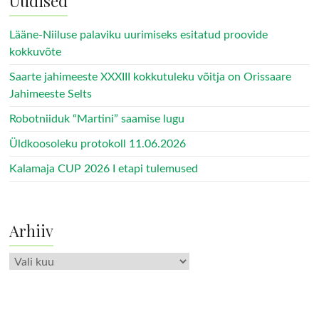
Uudised
Lääne-Niiluse palaviku uurimiseks esitatud proovide
kokkuvõte
Saarte jahimeeste XXXIII kokkutuleku võitja on Orissaare
Jahimeeste Selts
Robotniiduk “Martini” saamise lugu
Üldkoosoleku protokoll 11.06.2026
Kalamaja CUP 2026 I etapi tulemused
Arhiiv
Arhiiv