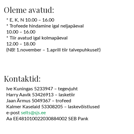
Oleme avatud:
* E, K, N 10.00 – 16.00
* Trofeede hindamine igal neljapäeval
10.00 – 16.00
* Tiir avatud igal kolmapäeval
12.00 – 18.00
(NB! 1.november – 1.aprill tiir talvepuhkusel!)
Kontaktid:
Ive Kuningas 5233947 – tegevjuht
Harry Aavik 53426913 – lasketiir
Jaan Ärmus 5049367 – trofeed
Kalmer Kaselaid 53308205 – laskevõistlused
e-post
selts@sjs.ee
Aa EE481010022030884002 SEB Pank