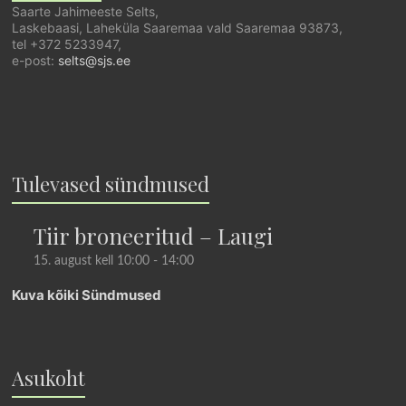
Saarte Jahimeeste Selts,
Laskebaasi, Laheküla Saaremaa vald Saaremaa 93873,
tel +372 5233947,
e-post:
selts@sjs.ee
Tulevased sündmused
Tiir broneeritud – Laugi
15. august kell 10:00
-
14:00
Kuva kõiki Sündmused
Asukoht