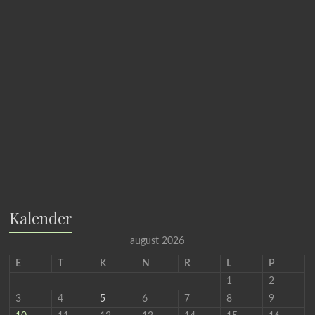
Kalender
august 2026
E
T
K
N
R
L
P
1
2
3
4
5
6
7
8
9