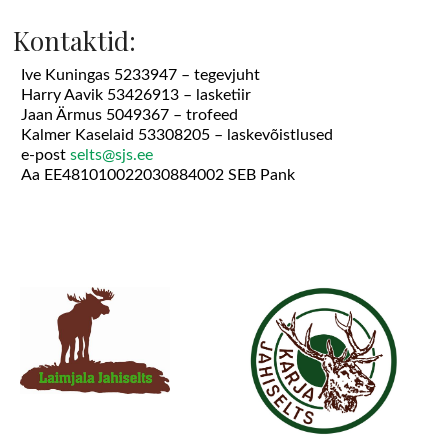
Kontaktid:
Ive Kuningas 5233947 – tegevjuht
Harry Aavik 53426913 – lasketiir
Jaan Ärmus 5049367 – trofeed
Kalmer Kaselaid 53308205 – laskevõistlused
e-post
selts@sjs.ee
Aa EE481010022030884002 SEB Pank