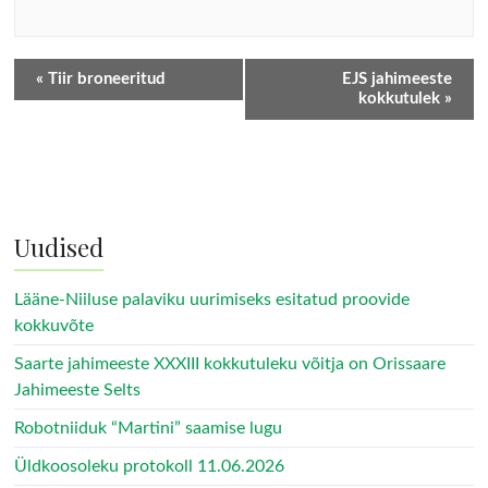
«
Tiir broneeritud
EJS jahimeeste
kokkutulek
»
Uudised
Lääne-Niiluse palaviku uurimiseks esitatud proovide
kokkuvõte
Saarte jahimeeste XXXIII kokkutuleku võitja on Orissaare
Jahimeeste Selts
Robotniiduk “Martini” saamise lugu
Üldkoosoleku protokoll 11.06.2026