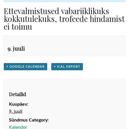
Ettevalmistused vabariiklikuks
kokkutulekuks, trofeede hindamist
ei toimu
9. juuli
+ GOOGLE CALENDAR
+ ICAL EXPORT
Detailid
Kuupäev:
9. juuli
Sündmus Category:
Kalender