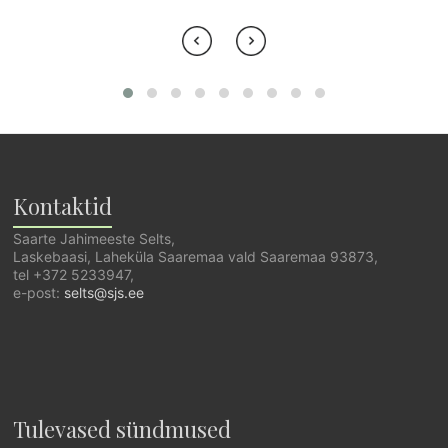
Kontaktid
Saarte Jahimeeste Selts,
Laskebaasi, Laheküla Saaremaa vald Saaremaa 93873,
tel +372 5233947,
e-post:
selts@sjs.ee
Tulevased sündmused