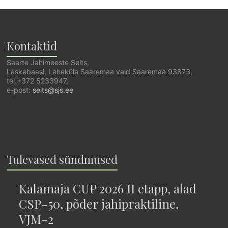
Kontaktid
Saarte Jahimeeste Selts,
Laskebaasi, Laheküla Saaremaa vald Saaremaa 93873,
tel +372 5233947,
e-post:
selts@sjs.ee
Tulevased sündmused
Kalamaja CUP 2026 II etapp, alad
CSP-50, põder jahipraktiline,
VJM-2