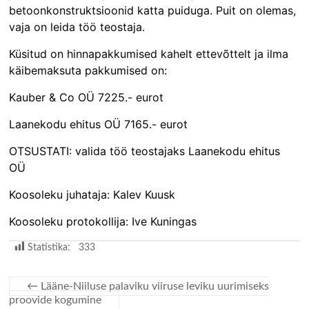
betoonkonstruktsioonid katta puiduga. Puit on olemas,
vaja on leida töö teostaja.
Küsitud on hinnapakkumised kahelt ettevõttelt ja ilma
käibemaksuta pakkumised on:
Kauber & Co OÜ 7225.- eurot
Laanekodu ehitus OÜ 7165.- eurot
OTSUSTATI: valida töö teostajaks Laanekodu ehitus
OÜ
Koosoleku juhataja: Kalev Kuusk
Koosoleku protokollija: Ive Kuningas
Statistika:
333
←
Lääne-Niiluse palaviku viiruse leviku uurimiseks
proovide kogumine