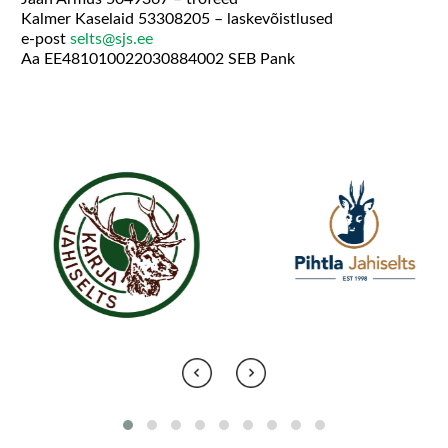
Kalmer Kaselaid 53308205 – laskevõistlused
e-post
selts@sjs.ee
Aa EE481010022030884002 SEB Pank