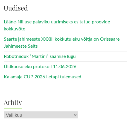
Uudised
Lääne-Niiluse palaviku uurimiseks esitatud proovide
kokkuvõte
Saarte jahimeeste XXXIII kokkutuleku võitja on Orissaare
Jahimeeste Selts
Robotniiduk “Martini” saamise lugu
Üldkoosoleku protokoll 11.06.2026
Kalamaja CUP 2026 I etapi tulemused
Arhiiv
Arhiiv