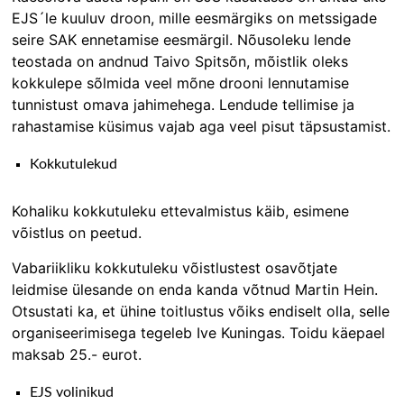
EJS´le kuuluv droon, mille eesmärgiks on metssigade
seire SAK ennetamise eesmärgil. Nõusoleku lende
teostada on andnud Taivo Spitsõn, mõistlik oleks
kokkulepe sõlmida veel mõne drooni lennutamise
tunnistust omava jahimehega. Lendude tellimise ja
rahastamise küsimus vajab aga veel pisut täpsustamist.
Kokkutulekud
Kohaliku kokkutuleku ettevalmistus käib, esimene
võistlus on peetud.
Vabariikliku kokkutuleku võistlustest osavõtjate
leidmise ülesande on enda kanda võtnud Martin Hein.
Otsustati ka, et ühine toitlustus võiks endiselt olla, selle
organiseerimisega tegeleb Ive Kuningas. Toidu käepael
maksab 25.- eurot.
EJS volinikud