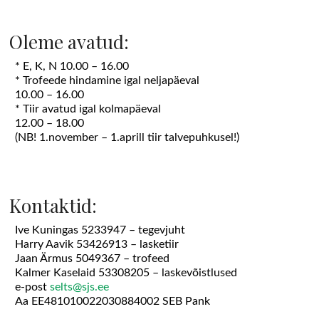
Oleme avatud:
* E, K, N 10.00 – 16.00
* Trofeede hindamine igal neljapäeval
10.00 – 16.00
* Tiir avatud igal kolmapäeval
12.00 – 18.00
(NB! 1.november – 1.aprill tiir talvepuhkusel!)
Kontaktid:
Ive Kuningas 5233947 – tegevjuht
Harry Aavik 53426913 – lasketiir
Jaan Ärmus 5049367 – trofeed
Kalmer Kaselaid 53308205 – laskevõistlused
e-post
selts@sjs.ee
Aa EE481010022030884002 SEB Pank