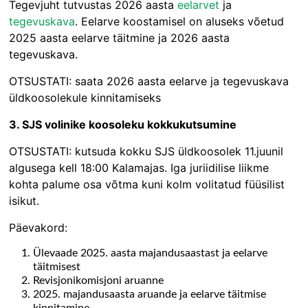
Tegevjuht tutvustas 2026 aasta
eelarvet
ja
tegevuskava
. Eelarve koostamisel on aluseks võetud
2025 aasta eelarve täitmine ja 2026 aasta
tegevuskava.
OTSUSTATI: saata 2026 aasta eelarve ja tegevuskava
üldkoosolekule kinnitamiseks
3.
SJS volinike koosoleku kokkukutsumine
OTSUSTATI: kutsuda kokku SJS üldkoosolek 11.juunil
algusega kell 18:00 Kalamajas. Iga juriidilise liikme
kohta palume osa võtma kuni kolm volitatud füüsilist
isikut.
Päevakord:
Ülevaade 2025. aasta majandusaastast ja eelarve
täitmisest
Revisjonikomisjoni aruanne
2025. majandusaasta aruande ja eelarve täitmise