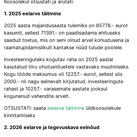
Koosolekul otsustati ja arutati:
1. 2025 eelarve täitmine
2025 aasta majandusaasta tulemiks on 85778.- eurot
kasumit, sellest 71391.- on paadisadama ehituseks
saadud toetus, mis on seni olnud arvel kohustusena ja
raamatupidamislikult kantakse nüüd tulude poolele.
Investeeringuteks kogutav raha on 2025 aastal
kasutatud tiiru ohutusnõuetele vastavaks muutmiseks.
Kogu tööde maksumus oli 12257.- eurot, sellest siis
2000.- nii nagu eelnevalt kirjutatud, investeeringute
rahast ja 10257.- varasemate aastate jooksul
kogunenud vahendite arvelt.
OTSUSTATI: saata
eelarve täitmine
üldkoosolekule
kinnitamiseks
2.
2026 eelarve ja tegevuskava eelnõud