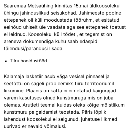
Saaremaa Metsaühing kinnitas 15.mai üldkoosolekul
ühingu jahinduslikud seisukohad. Jahimeeste poolne
ettepanek oli küll moodustada töörühm, et esitatud
eelnõud ühiselt üle vaadata aga see ettepanek toetust
ei leidnud. Koosolekul küll tõdeti, et tegemist on
areneva dokumendiga kuhu saab edaspidi
täiendusi/parandusi lisada.
Tiiru hooldustööd
Kalamaja lasketiir asub väga vesisel pinnasel ja
seetõttu on sageli probleemiks tiiru territooriumil
liikumine. Plaanis on katta niinimetatud käigurajad
varem kasutuses olnud kunstmuruga mis on juba
olemas. Arutleti teemal kuidas oleks kõige mõistlikum
kunstmuru paigaldamist teostada. Päris lõplik
lahendust koosolekul ei selgunud, juhatuse liikmed
uurivad erinevaid võimalusi.