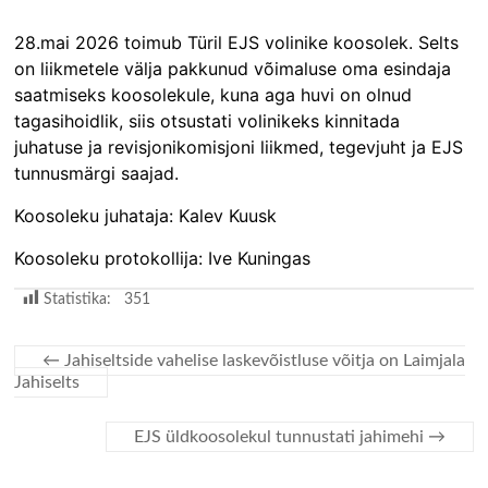
28.mai 2026 toimub Türil EJS volinike koosolek. Selts
on liikmetele välja pakkunud võimaluse oma esindaja
saatmiseks koosolekule, kuna aga huvi on olnud
tagasihoidlik, siis otsustati volinikeks kinnitada
juhatuse ja revisjonikomisjoni liikmed, tegevjuht ja EJS
tunnusmärgi saajad.
Koosoleku juhataja: Kalev Kuusk
Koosoleku protokollija: Ive Kuningas
Statistika:
351
←
Jahiseltside vahelise laskevõistluse võitja on Laimjala
Jahiselts
EJS üldkoosolekul tunnustati jahimehi
→