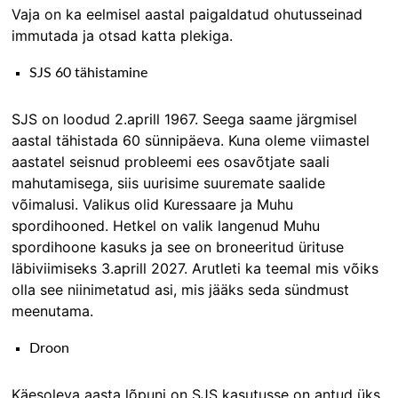
Vaja on ka eelmisel aastal paigaldatud ohutusseinad
immutada ja otsad katta plekiga.
SJS 60 tähistamine
SJS on loodud 2.aprill 1967. Seega saame järgmisel
aastal tähistada 60 sünnipäeva. Kuna oleme viimastel
aastatel seisnud probleemi ees osavõtjate saali
mahutamisega, siis uurisime suuremate saalide
võimalusi. Valikus olid Kuressaare ja Muhu
spordihooned. Hetkel on valik langenud Muhu
spordihoone kasuks ja see on broneeritud ürituse
läbiviimiseks 3.aprill 2027. Arutleti ka teemal mis võiks
olla see niinimetatud asi, mis jääks seda sündmust
meenutama.
Droon
Käesoleva aasta lõpuni on SJS kasutusse on antud üks