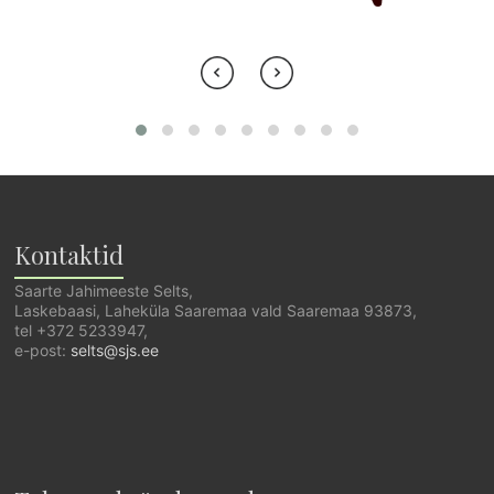
Kontaktid
Saarte Jahimeeste Selts,
Laskebaasi, Laheküla Saaremaa vald Saaremaa 93873,
tel +372 5233947,
e-post:
selts@sjs.ee