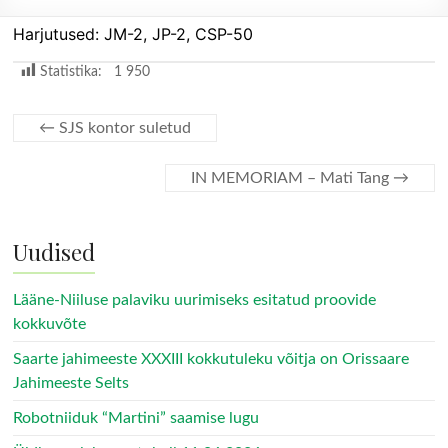
Harjutused: JM-2, JP-2, CSP-50
Statistika:
1 950
←
SJS kontor suletud
IN MEMORIAM – Mati Tang
→
Uudised
Lääne-Niiluse palaviku uurimiseks esitatud proovide
kokkuvõte
Saarte jahimeeste XXXIII kokkutuleku võitja on Orissaare
Jahimeeste Selts
Robotniiduk “Martini” saamise lugu