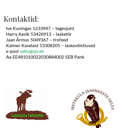
Kontaktid:
Ive Kuningas 5233947 – tegevjuht
Harry Aavik 53426913 – lasketiir
Jaan Ärmus 5049367 – trofeed
Kalmer Kaselaid 53308205 – laskevõistlused
e-post
selts@sjs.ee
Aa EE481010022030884002 SEB Pank