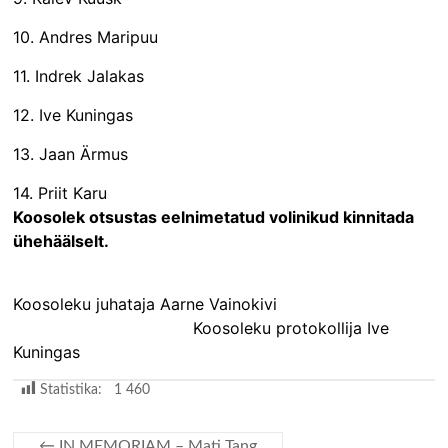
10. Andres Maripuu
11. Indrek Jalakas
12. Ive Kuningas
13. Jaan Ärmus
14. Priit Karu
Koosolek otsustas eelnimetatud volinikud kinnitada
ühehäälselt.
Koosoleku juhataja Aarne Vainokivi
Koosoleku protokollija Ive
Kuningas
Statistika:
1 460
←
IN MEMORIAM – Mati Tang