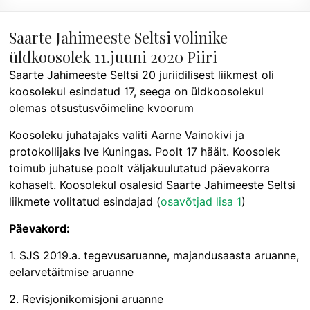
Saarte Jahimeeste Seltsi volinike
üldkoosolek 11.juuni 2020 Piiri
Saarte Jahimeeste Seltsi 20 juriidilisest liikmest oli
koosolekul esindatud 17, seega on üldkoosolekul
olemas otsustusvõimeline kvoorum
Koosoleku juhatajaks valiti Aarne Vainokivi ja
protokollijaks Ive Kuningas. Poolt 17 häält. Koosolek
toimub juhatuse poolt väljakuulutatud päevakorra
kohaselt. Koosolekul osalesid Saarte Jahimeeste Seltsi
liikmete volitatud esindajad (
osavõtjad lisa 1
)
Päevakord:
1. SJS 2019.a. tegevusaruanne, majandusaasta aruanne,
eelarvetäitmise aruanne
2. Revisjonikomisjoni aruanne