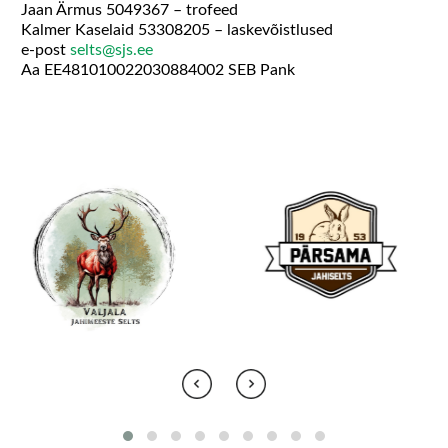
Jaan Ärmus 5049367 – trofeed
Kalmer Kaselaid 53308205 – laskevõistlused
e-post
selts@sjs.ee
Aa EE481010022030884002 SEB Pank