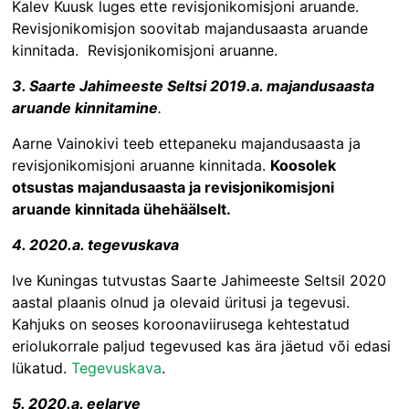
Kalev Kuusk luges ette revisjonikomisjoni aruande.
Revisjonikomisjon soovitab majandusaasta aruande
kinnitada. Revisjonikomisjoni aruanne.
3. Saarte Jahimeeste Seltsi 2019.a. majandusaasta
aruande kinnitamine
.
Aarne Vainokivi teeb ettepaneku majandusaasta ja
revisjonikomisjoni aruanne kinnitada.
Koosolek
otsustas majandusaasta ja revisjonikomisjoni
aruande kinnitada ühehäälselt.
4. 2020.a. tegevuskava
Ive Kuningas tutvustas Saarte Jahimeeste Seltsil 2020
aastal plaanis olnud ja olevaid üritusi ja tegevusi.
Kahjuks on seoses koroonaviirusega kehtestatud
eriolukorrale paljud tegevused kas ära jäetud või edasi
lükatud.
Tegevuskava
.
5. 2020.a. eelarve