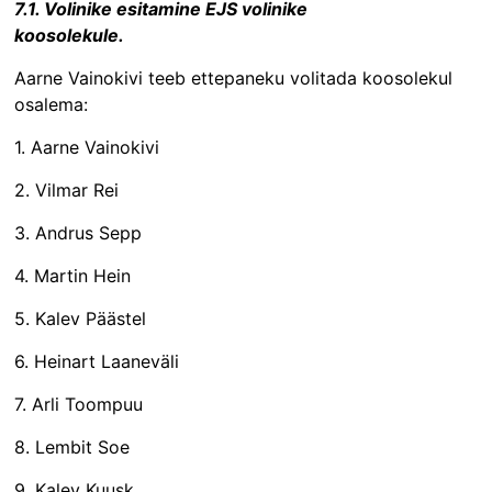
7.1. Volinike esitamine EJS volinike
koosolekule.
Aarne Vainokivi teeb ettepaneku volitada koosolekul
osalema:
1. Aarne Vainokivi
2. Vilmar Rei
3. Andrus Sepp
4. Martin Hein
5. Kalev Päästel
6. Heinart Laaneväli
7. Arli Toompuu
8. Lembit Soe
9. Kalev Kuusk