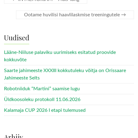
Ootame huvilisi haavlilaskmise treeningutele
→
Uudised
Lääne-Niiluse palaviku uurimiseks esitatud proovide
kokkuvõte
Saarte jahimeeste XXXIII kokkutuleku võitja on Orissaare
Jahimeeste Selts
Robotniiduk “Martini” saamise lugu
Üldkoosoleku protokoll 11.06.2026
Kalamaja CUP 2026 I etapi tulemused
Arhiiv