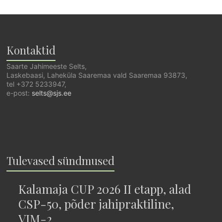
Kontaktid
Saarte Jahimeeste Selts,
Laskebaasi, Laheküla Saaremaa vald Saaremaa 93873,
tel +372 5233947,
e-post:
selts@sjs.ee
Tulevased sündmused
Kalamaja CUP 2026 II etapp, alad
CSP-50, põder jahipraktiline,
VJM-2