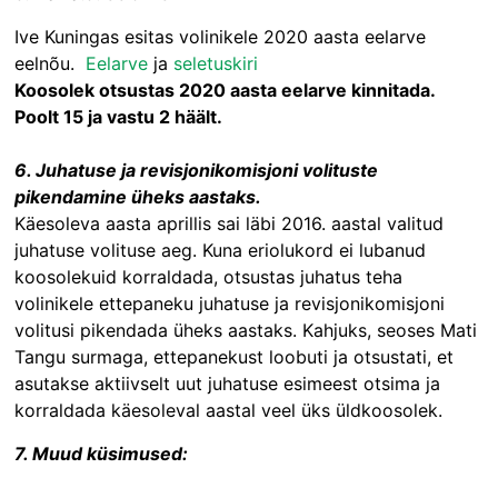
Ive Kuningas esitas volinikele 2020 aasta eelarve
eelnõu.
Eelarve
ja
seletuskiri
Koosolek otsustas 2020 aasta eelarve kinnitada.
Poolt 15 ja vastu 2 häält.
6. Juhatuse ja revisjonikomisjoni volituste
pikendamine üheks aastaks.
Käesoleva aasta aprillis sai läbi 2016. aastal valitud
juhatuse volituse aeg. Kuna eriolukord ei lubanud
koosolekuid korraldada, otsustas juhatus teha
volinikele ettepaneku juhatuse ja revisjonikomisjoni
volitusi pikendada üheks aastaks. Kahjuks, seoses Mati
Tangu surmaga, ettepanekust loobuti ja otsustati, et
asutakse aktiivselt uut juhatuse esimeest otsima ja
korraldada käesoleval aastal veel üks üldkoosolek.
7. Muud küsimused: