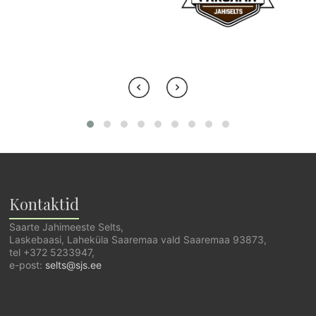
Kontaktid
Saarte Jahimeeste Selts,
Laskebaasi, Laheküla Saaremaa vald Saaremaa 93873,
tel +372 5233947,
e-post:
selts@sjs.ee