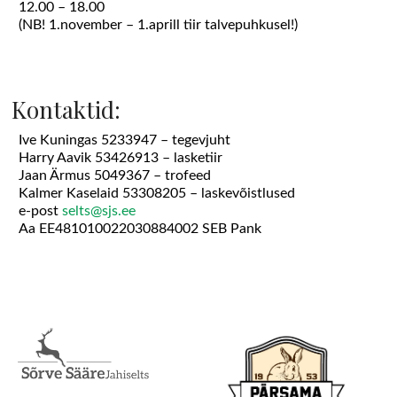
12.00 – 18.00
(NB! 1.november – 1.aprill tiir talvepuhkusel!)
Kontaktid:
Ive Kuningas 5233947 – tegevjuht
Harry Aavik 53426913 – lasketiir
Jaan Ärmus 5049367 – trofeed
Kalmer Kaselaid 53308205 – laskevõistlused
e-post
selts@sjs.ee
Aa EE481010022030884002 SEB Pank