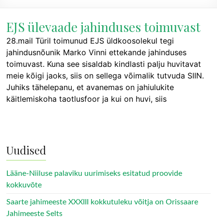
EJS ülevaade jahinduses toimuvast
28.mail Türil toimunud EJS üldkoosolekul tegi
jahindusnõunik Marko Vinni ettekande jahinduses
toimuvast. Kuna see sisaldab kindlasti palju huvitavat
meie kõigi jaoks, siis on sellega võimalik tutvuda SIIN.
Juhiks tähelepanu, et avanemas on jahiulukite
käitlemiskoha taotlusfoor ja kui on huvi, siis
Uudised
Lääne-Niiluse palaviku uurimiseks esitatud proovide
kokkuvõte
Saarte jahimeeste XXXIII kokkutuleku võitja on Orissaare
Jahimeeste Selts