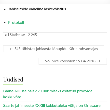
Jahiseltside vaheline laskevõistlus
Protokoll
Statistika:
2 245
←
SJS tähistas jahiaasta lõpupidu Kärla rahvamajas
Volinike koosolek 19.04.2018
→
Uudised
Lääne-Niiluse palaviku uurimiseks esitatud proovide
kokkuvõte
Saarte jahimeeste XXXIII kokkutuleku võitja on Orissaare