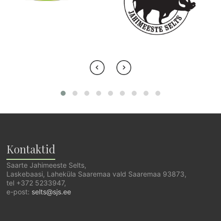
Kontaktid
Saarte Jahimeeste Selts,
Laskebaasi, Laheküla Saaremaa vald Saaremaa 93873,
tel +372 5233947,
e-post:
selts@sjs.ee