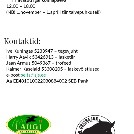
* Tiir avatud igal kolmapäeval
12.00 – 18.00
(NB! 1.november – 1.aprill tiir talvepuhkusel!)
Kontaktid:
Ive Kuningas 5233947 – tegevjuht
Harry Aavik 53426913 – lasketiir
Jaan Ärmus 5049367 – trofeed
Kalmer Kaselaid 53308205 – laskevõistlused
e-post
selts@sjs.ee
Aa EE481010022030884002 SEB Pank