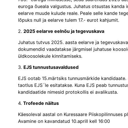
euroga õueala valgustus. Juhatus otsustas kanda in
eelarve muude kulude reale. Peale selle kande teg
lõpuks null ja eelarve tulem 17.- eurot kahjumit.
2.
2025 eelarve eelnõu ja tegevuskava
Juhatus tutvus 2025. aasta eelarve ja tegevuskava 
dokumendid vaadatakse järgmisel juhatuse koosolek
üldkoosolekule kinnitamiseks.
3.
EJS tunnustusavaldused
EJS ootab 15.märtsiks tunnusmärkide kandidaate. Ju
taotlus EJS´le esitatakse. Kuna EJS peab tunnustuse
kandidaatide nimesid protokollis ei avalikusta.
4.
Trofeede näitus
Käesoleval aastal on Kuressaare Piiskopilinnuses pl
Avamine on kavandatud 10.aprill kell 16:00