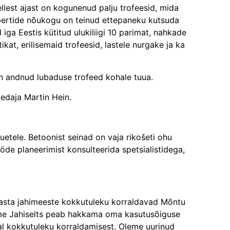
sellest ajast on kogunenud palju trofeesid, mida
kspertide nõukogu on teinud ettepaneku kutsuda
iga Eestis kütitud ulukiliigi 10 parimat, nahkade
kat, erilisemaid trofeesid, lastele nurgake ja ka
n andnud lubaduse trofeed kohale tuua.
vedaja Martin Hein.
uetele. Betoonist seinad on vaja rikošeti ohu
ööde planeerimist konsulteerida spetsialistidega,
 aasta jahimeeste kokkutuleku korraldavad Mõntu
alme Jahiselts peab hakkama oma kasutusõiguse
al kokkutuleku korraldamisest. Oleme uurinud