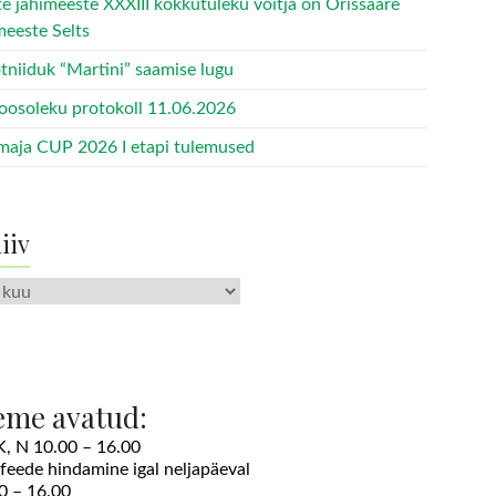
te jahimeeste XXXIII kokkutuleku võitja on Orissaare
meeste Selts
tniiduk “Martini” saamise lugu
oosoleku protokoll 11.06.2026
maja CUP 2026 I etapi tulemused
iiv
v
eme avatud:
 K, N 10.00 – 16.00
ofeede hindamine igal neljapäeval
0 – 16.00