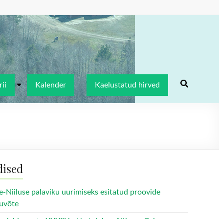
ii
Kalender
Kaelustatud hirved
dised
e-Niiluse palaviku uurimiseks esitatud proovide
uvõte