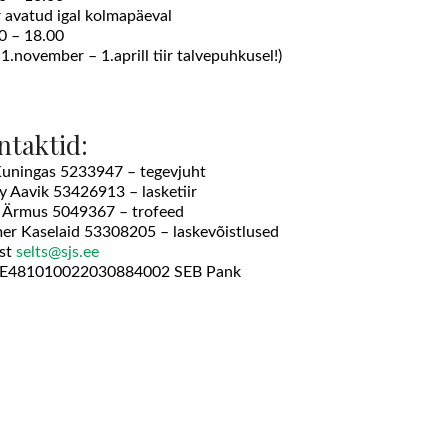
ir avatud igal kolmapäeval
0 – 18.00
 1.november – 1.aprill tiir talvepuhkusel!)
ntaktid:
Kuningas 5233947 – tegevjuht
y Aavik 53426913 – lasketiir
 Ärmus 5049367 – trofeed
er Kaselaid 53308205 – laskevõistlused
st
selts@sjs.ee
EE481010022030884002 SEB Pank