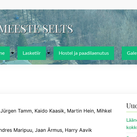
IMEESTE SELTS
ne
Lasketiir
Hostel ja paadilaenutus
Galer
Uu
 Jürgen Tamm, Kaido Kaasik, Martin Hein, Mihkel
Lään
kokk
 Andres Maripuu, Jaan Ärmus, Harry Aavik