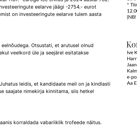
* Ti
vesteeringute eelarve jäägi -2754.- eurot
12.0
emist on investeeringute eelarve tulem aasta
(NB!
Ko
eelnõudega. Otsustati, et arutusel olnud
ul veelkord üle ja seejärel esitatakse
Ive 
Harr
Jaan
Kalm
e-po
hatus leidis, et kandidaate meil on ja kindlasti
Aa 
 saajate nimekirja kinnitama, siis hetkel
aanis korraldada vabariiklik trofeede näitus.