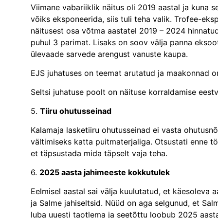
Viimane vabariiklik näitus oli 2019 aastal ja kuna 
võiks eksponeerida, siis tuli teha valik. Trofee-e
näitusest osa võtma aastatel 2019 – 2024 hinnatud 
puhul 3 parimat. Lisaks on soov välja panna eksooti
ülevaade sarvede arengust vanuste kaupa.
EJS juhatuses on teemat arutatud ja maakonnad o
Seltsi juhatuse poolt on näituse korraldamise eest
5.
Tiiru ohutusseinad
Kalamaja lasketiiru ohutusseinad ei vasta ohutusnõ
vältimiseks katta puitmaterjaliga. Otsustati enne t
et täpsustada mida täpselt vaja teha.
6.
2025 aasta jahimeeste kokkutulek
Eelmisel aastal sai välja kuulutatud, et käesoleva
ja Salme jahiseltsid. Nüüd on aga selgunud, et S
luba uuesti taotlema ja seetõttu loobub 2025 aast