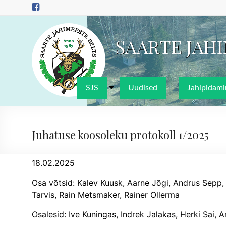
Skip
to
content
SAARTE JAH
SJS
Uudised
Jahipidami
Juhatuse koosoleku protokoll 1/2025
18.02.2025
Osa võtsid: Kalev Kuusk, Aarne Jõgi, Andrus Sepp,
Tarvis, Rain Metsmaker, Rainer Ollerma
Osalesid: Ive Kuningas, Indrek Jalakas, Herki Sai,