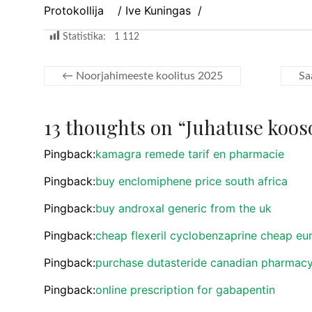
Protokollija / Ive Kuningas /
Statistika:
1 112
←
Noorjahimeeste koolitus 2025
Sa
13 thoughts on “
Juhatuse kooso
Pingback:
kamagra remede tarif en pharmacie
Pingback:
buy enclomiphene price south africa
Pingback:
buy androxal generic from the uk
Pingback:
cheap flexeril cyclobenzaprine cheap eu
Pingback:
purchase dutasteride canadian pharmacy
Pingback:
online prescription for gabapentin