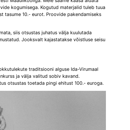
Eesti Maaülikooliga. Meie saame kaasa aidata
oovide kogumisega. Kogutud materjalid tuleb tuua
eest tasume 10.- eurot. Proovide pakendamiseks
tmata, siis otsustas juhatus välja kuulutada
unnustatud. Jooksvalt kajastatakse võistluse seisu
kkutulekute traditsiooni alguse Ida-Virumaal
nkurss ja välja valitud sobiv kavand.
us otsustas toetada pingi ehitust 100.- euroga.