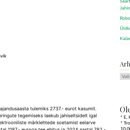
Saar
Jahi
Robo
Üldk
Kala
avik
Arh
Arhii
Ol
Majandusaasta tulemiks 2737.- eurot kasumit.
eringute tegemiseks laekub jahiseltsidelt igal
* E,
lektrooniliste märklehtede soetamist eelarve
* Tr
al 1187.- euroga tee ehitus ja 2024 aastal 782.-
10.0