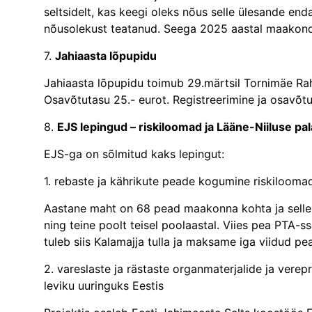
seltsidelt, kas keegi oleks nõus selle ülesande en
nõusolekust teatanud. Seega 2025 aastal maakondl
7.
Jahiaasta lõpupidu
Jahiaasta lõpupidu toimub 29.märtsil Tornimäe R
Osavõtutasu 25.- eurot. Registreerimine ja osavõtu
8.
EJS lepingud – riskiloomad ja Lääne-Niiluse pal
EJS-ga on sõlmitud kaks lepingut:
1. rebaste ja kährikute peade kogumine riskiloomad
Aastane maht on 68 pead maakonna kohta ja selles
ning teine poolt teisel poolaastal. Viies pea PTA-ss
tuleb siis Kalamajja tulla ja maksame iga viidud pea
2. vareslaste ja rästaste organmaterjalide ja vere
leviku uuringuks Eestis