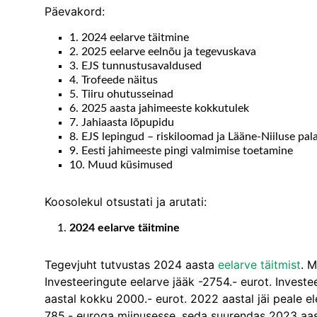
Päevakord:
1. 2024 eelarve täitmine
2. 2025 eelarve eelnõu ja tegevuskava
3. EJS tunnustusavaldused
4. Trofeede näitus
5. Tiiru ohutusseinad
6. 2025 aasta jahimeeste kokkutulek
7. Jahiaasta lõpupidu
8. EJS lepingud – riskiloomad ja Lääne-Niiluse pal
9. Eesti jahimeeste pingi valmimise toetamine
10. Muud küsimused
Koosolekul otsustati ja arutati:
2024 eelarve täitmine
Tegevjuht tutvustas 2024 aasta
eelarve täitmist
. 
Investeeringute eelarve jääk -2754.- eurot. Investe
aastal kokku 2000.- eurot. 2022 aastal jäi peale e
785.- euroga miinusesse, seda suurendas 2023 aast