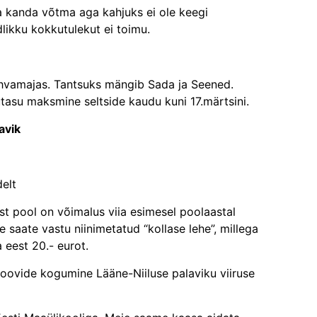
da kanda võtma aga kahjuks ei ole keegi
ikku kokkutulekut ei toimu.
ahvamajas. Tantsuks mängib Sada ja Seened.
tasu maksmine seltside kaudu kuni 17.märtsini.
avik
elt
t pool on võimalus viia esimesel poolaastal
e saate vastu niinimetatud “kollase lehe”, millega
 eest 20.- eurot.
proovide kogumine Lääne-Niiluse palaviku viiruse