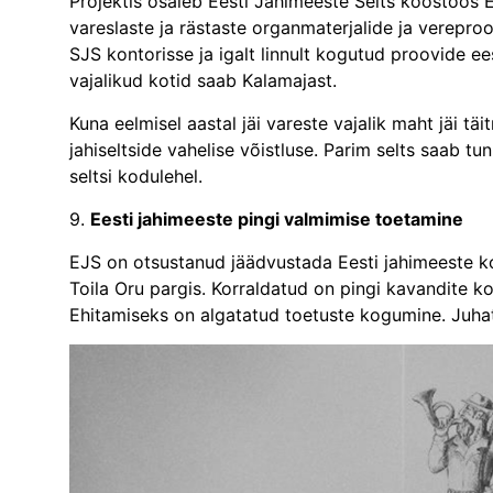
Projektis osaleb Eesti Jahimeeste Selts koostöös 
vareslaste ja rästaste organmaterjalide ja verepr
SJS kontorisse ja igalt linnult kogutud proovide 
vajalikud kotid saab Kalamajast.
Kuna eelmisel aastal jäi vareste vajalik maht jäi täi
jahiseltside vahelise võistluse. Parim selts saab t
seltsi kodulehel.
9.
Eesti jahimeeste pingi valmimise toetamine
EJS on otsustanud jäädvustada Eesti jahimeeste ko
Toila Oru pargis. Korraldatud on pingi kavandite ko
Ehitamiseks on algatatud toetuste kogumine. Juhat