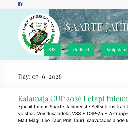
Skip
to
content
SAARTE JAH
SJS
Uudised
Jahipidami
Day:
07-6-2026
Kalamaja CUP 2026 I etapi tulem
7.juunil toimus Saarte Jahimeeste Seltsi tiirus trad
võistlus. Võistlusaladeks VSS + CSP-25 + A-trapp-25
Mait Mägi, Leo Taur, Priit Taur), saavutades alade 