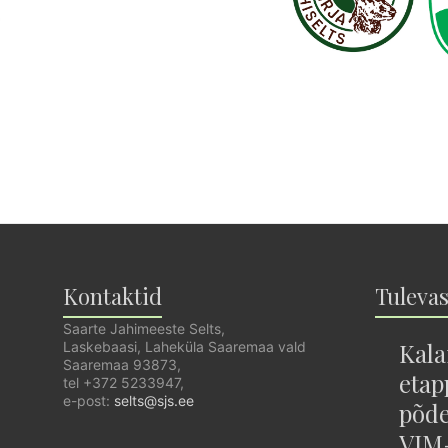
Kontaktid
Tuleva
Saarte Jahimeeste Selts,
Kala
Laskebaasi, Laheküla Saaremaa vald
Saaremaa 93873,
etap
tel +372 5233947,
e-post:
selts@sjs.ee
põde
VJM