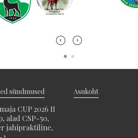
sed sündmused
Asukoht
maja CUP 2026 II
p, alad CSP-50,
r jahipraktiline,
-2