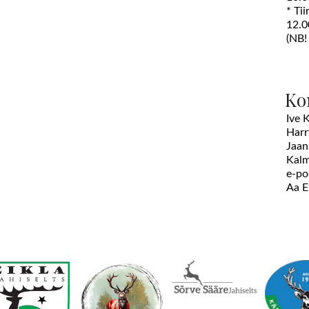
* Ti
12.0
(NB!
Ko
Ive 
Harr
Jaan
Kalm
e-po
Aa 