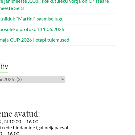
te jahimeeste XXXIII kokkutuleku võitja on Orissaare
meeste Selts
tniiduk “Martini” saamise lugu
oosoleku protokoll 11.06.2026
maja CUP 2026 I etapi tulemused
iiv
v
eme avatud:
 K, N 10.00 – 16.00
ofeede hindamine igal neljapäeval
0 – 16.00