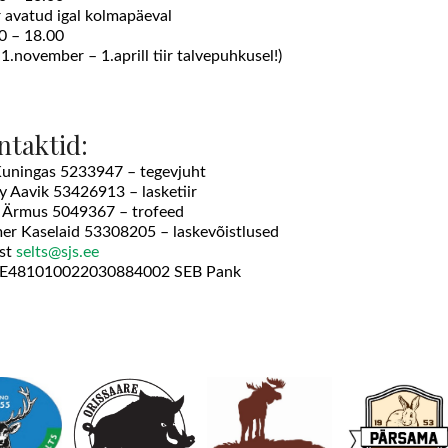
ir avatud igal kolmapäeval
0 – 18.00
 1.november – 1.aprill tiir talvepuhkusel!)
ntaktid:
Kuningas 5233947 – tegevjuht
y Aavik 53426913 – lasketiir
 Ärmus 5049367 – trofeed
er Kaselaid 53308205 – laskevõistlused
st
selts@sjs.ee
EE481010022030884002 SEB Pank