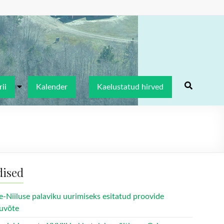
ii
Kalender
Kaelustatud hirved
dised
e-Niiluse palaviku uurimiseks esitatud proovide
uvõte