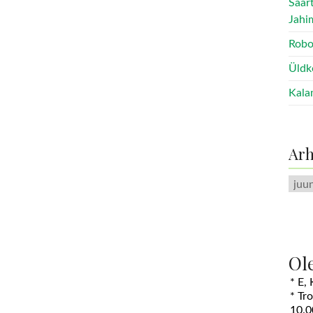
Saar
Jahi
Robo
Üldk
Kala
Arh
Arhii
Ol
* E,
* Tr
10.0