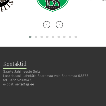
Kontaktid
Saarte Jahimeeste Selts,
Laskebaasi, Laheküla Saaremaa vald Saaremaa 93873,
tel +372 5233947,
e-post:
selts@sjs.ee