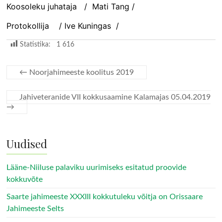
Koosoleku juhataja / Mati Tang /
Protokollija / Ive Kuningas /
Statistika:
1 616
←
Noorjahimeeste koolitus 2019
Jahiveteranide VII kokkusaamine Kalamajas 05.04.2019
→
Uudised
Lääne-Niiluse palaviku uurimiseks esitatud proovide
kokkuvõte
Saarte jahimeeste XXXIII kokkutuleku võitja on Orissaare
Jahimeeste Selts