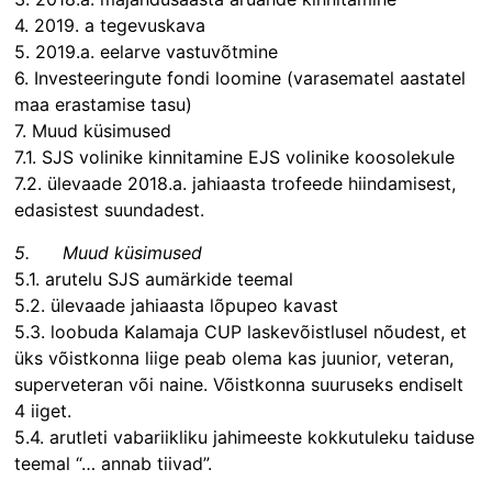
4. 2019. a tegevuskava
5. 2019.a. eelarve vastuvõtmine
6. Investeeringute fondi loomine (varasematel aastatel
maa erastamise tasu)
7. Muud küsimused
7.1. SJS volinike kinnitamine EJS volinike koosolekule
7.2. ülevaade 2018.a. jahiaasta trofeede hiindamisest,
edasistest suundadest.
5.
Muud küsimused
5.1. arutelu SJS aumärkide teemal
5.2. ülevaade jahiaasta lõpupeo kavast
5.3. loobuda Kalamaja CUP laskevõistlusel nõudest, et
üks võistkonna liige peab olema kas juunior, veteran,
superveteran või naine. Võistkonna suuruseks endiselt
4 iiget.
5.4. arutleti vabariikliku jahimeeste kokkutuleku taiduse
teemal “… annab tiivad”.