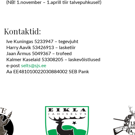
(NB! 1.november – 1.aprill tiir talvepuhkusel!)
Kontaktid:
Ive Kuningas 5233947 – tegevjuht
Harry Aavik 53426913 – lasketiir
Jaan Ärmus 5049367 – trofeed
Kalmer Kaselaid 53308205 – laskevõistlused
e-post
selts@sjs.ee
Aa EE481010022030884002 SEB Pank