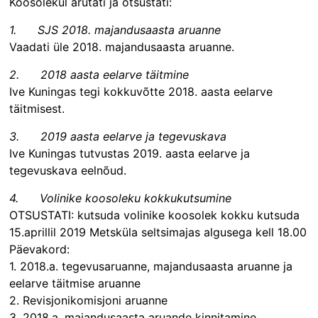
Koosolekul arutati ja otsustati:
1.
SJS 2018. majandusaasta aruanne
Vaadati üle 2018. majandusaasta aruanne.
2. 2018 aasta eelarve täitmine
Ive Kuningas tegi kokkuvõtte 2018. aasta eelarve
täitmisest.
3.
2019 aasta eelarve ja tegevuskava
Ive Kuningas tutvustas 2019. aasta eelarve ja
tegevuskava eelnõud.
4. Volinike koosoleku kokkukutsumine
OTSUSTATI: kutsuda volinike koosolek kokku kutsuda
15.aprillil 2019 Metsküla seltsimajas algusega kell 18.00
Päevakord:
1. 2018.a. tegevusaruanne, majandusaasta aruanne ja
eelarve täitmise aruanne
2. Revisjonikomisjoni aruanne
3. 2018.a. majandusaasta aruande kinnitamine